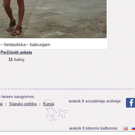
---fantastiska---balsuojam
Peržiūrėti anketa
11
balsų
s teisės saugomos.
ieskok.lt socialinėje erdvėje:
ai
Slapukų politika
Kursai
|
|
ieskok.lt kitomis kalbomis: