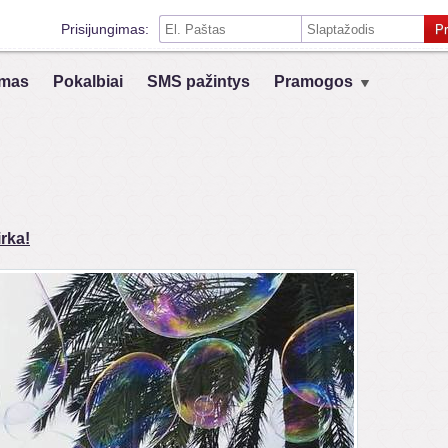
Prisijungimas:
Pr
Prisiminti mane šiame kompiuteryje
mas
Pokalbiai
SMS pažintys
Pramogos
Prisijungimas su kitais socialiniais tinklais:
VK
Registruokis
rka!