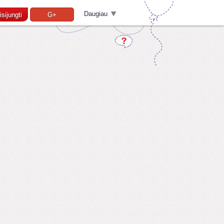
Daugiau
isijungti
G+
Pamiršai slaptažodį?