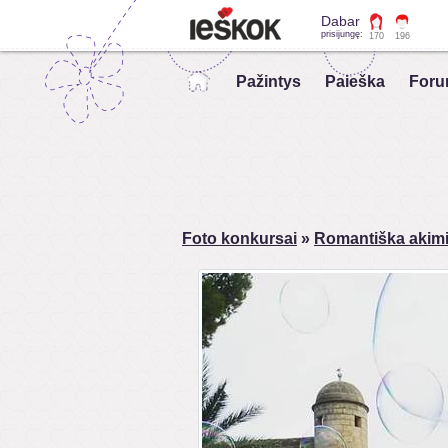
Dabar
prisijungę:
170
196
Pažintys
Paieška
Foru
Foto konkursai
»
Romantiška akimi