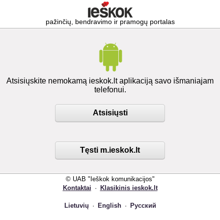
pažinčių, bendravimo ir pramogų portalas
Atsisiųskite nemokamą ieskok.lt aplikaciją savo išmaniajam
telefonui.
Atsisiųsti
Tęsti m.ieskok.lt
© UAB "Ieškok komunikacijos"
Kontaktai
·
Klasikinis ieskok.lt
Lietuvių
·
English
·
Русский