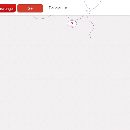
Daugiau
isijungti
G+
Pamiršai slaptažodį?