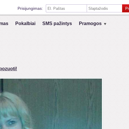
Prisijungimas:
Pr
Prisiminti mane šiame kompiuteryje
mas
Pokalbiai
SMS pažintys
Pramogos
Prisijungimas su kitais socialiniais tinklais:
VK
Registruokis
pozuoti!