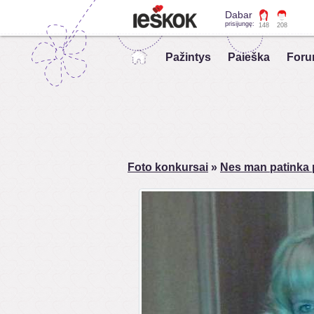
Dabar
prisijungę:
148
208
Pažintys
Paieška
Foru
Foto konkursai
»
Nes man patinka 