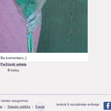
Be komentaro,:)
Peržiūrėti anketa
0
balsų
s teisės saugomos.
ieskok.lt socialinėje erdvėje:
ai
Slapukų politika
Kursai
|
|