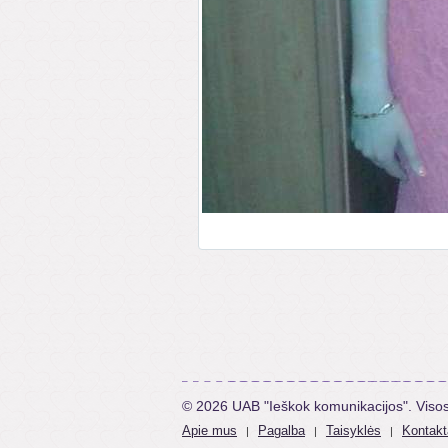
© 2026 UAB "Ieškok komunikacijos". Viso
Apie mus
Pagalba
Taisyklės
Kontakt
|
|
|