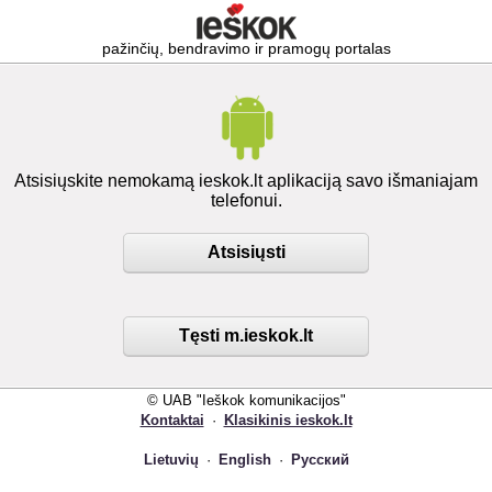
pažinčių, bendravimo ir pramogų portalas
Atsisiųskite nemokamą ieskok.lt aplikaciją savo išmaniajam
telefonui.
Atsisiųsti
Tęsti m.ieskok.lt
© UAB "Ieškok komunikacijos"
Kontaktai
·
Klasikinis ieskok.lt
Lietuvių
·
English
·
Русский