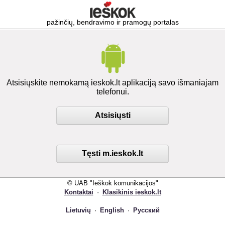
pažinčių, bendravimo ir pramogų portalas
Atsisiųskite nemokamą ieskok.lt aplikaciją savo išmaniajam
telefonui.
Atsisiųsti
Tęsti m.ieskok.lt
© UAB "Ieškok komunikacijos"
Kontaktai
·
Klasikinis ieskok.lt
Lietuvių
·
English
·
Русский