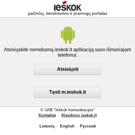
pažinčių, bendravimo ir pramogų portalas
Atsisiųskite nemokamą ieskok.lt aplikaciją savo išmaniajam
telefonui.
Atsisiųsti
Tęsti m.ieskok.lt
© UAB "Ieškok komunikacijos"
Kontaktai
·
Klasikinis ieskok.lt
Lietuvių
·
English
·
Русский