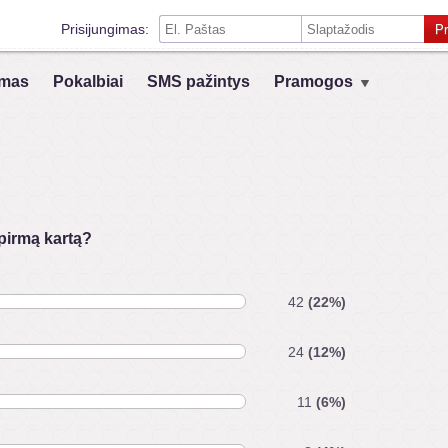
Prisijungimas:
Pr
Prisiminti mane šiame kompiuteryje
mas
Pokalbiai
SMS pažintys
Pramogos
Prisijungimas su kitais socialiniais tinklais:
VK
Registruokis
 pirmą kartą?
42
(22%)
24
(12%)
11
(6%)