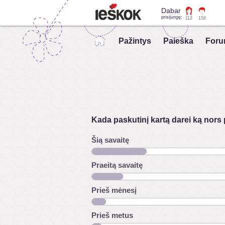
Dabar
prisijungę:
112
158
Pažintys
Paieška
Foru
Kada paskutinį kartą darei ką nors
Šią savaitę
Praeitą savaitę
Prieš mėnesį
Prieš metus