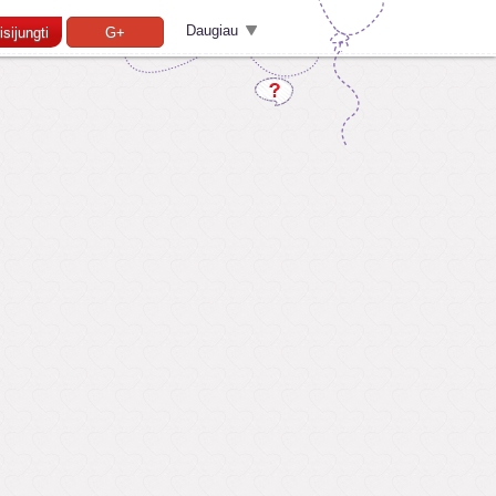
Daugiau
isijungti
G+
Pamiršai slaptažodį?