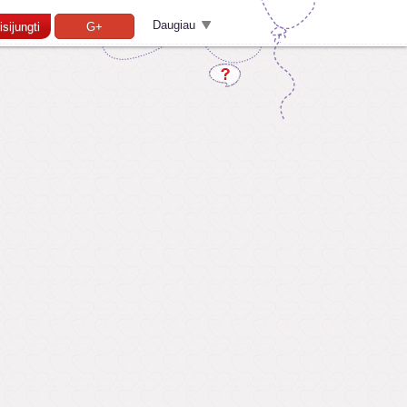
Daugiau
isijungti
G+
Pamiršai slaptažodį?