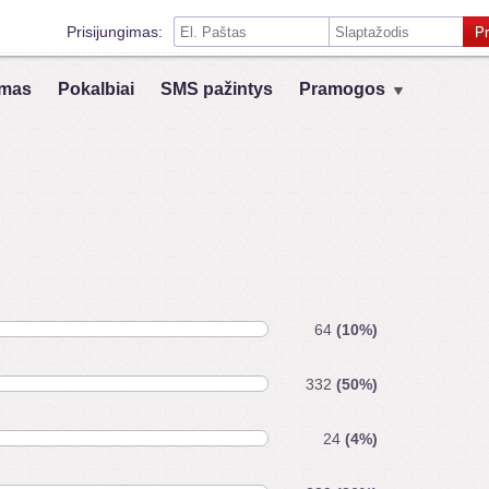
Prisijungimas:
Pr
Prisiminti mane šiame kompiuteryje
mas
Pokalbiai
SMS pažintys
Pramogos
Prisijungimas su kitais socialiniais tinklais:
VK
Registruokis
64
(10%)
332
(50%)
24
(4%)