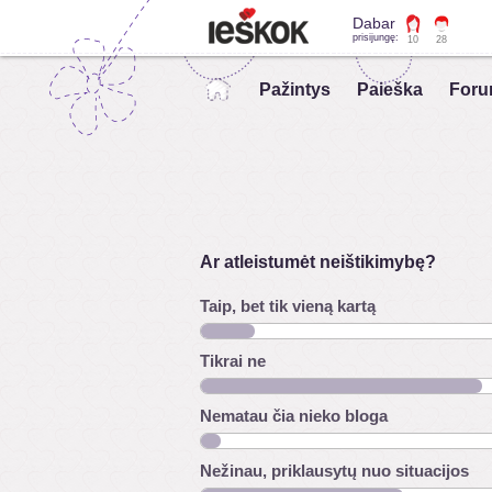
Dabar
prisijungę:
10
28
Pažintys
Paieška
Foru
Ar atleistumėt neištikimybę?
Taip, bet tik vieną kartą
Tikrai ne
Nematau čia nieko bloga
Nežinau, priklausytų nuo situacijos