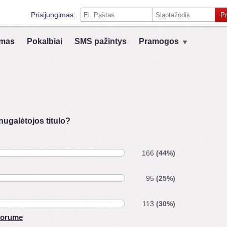
Prisijungimas:
Pr
Prisiminti mane šiame kompiuteryje
mas
Pokalbiai
SMS pažintys
Pramogos
Prisijungimas su kitais socialiniais tinklais:
VK
Registruokis
nugalėtojos titulo?
166
(44%)
95
(25%)
113
(30%)
 forume