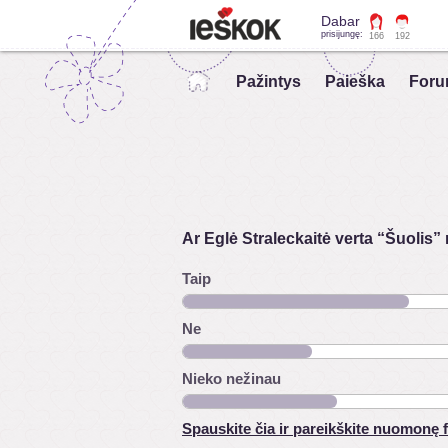
Dabar
prisijungę:
166
192
Pažintys
Paieška
Foru
Ar Eglė Straleckaitė verta “Šuolis” 
Taip
Ne
Nieko nežinau
Spauskite čia ir pareikškite nuomonę