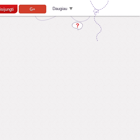
Daugiau
isijungti
G+
Pamiršai slaptažodį?