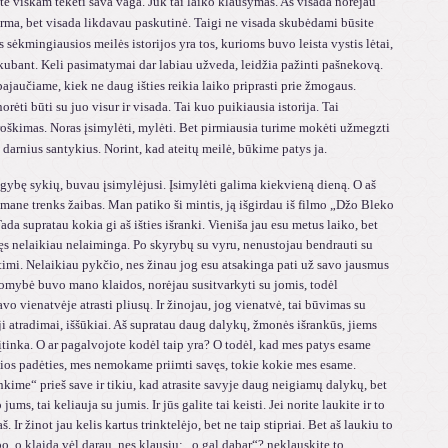
ite viskam tekėti sava vaga. Juk tai laiko klausymas. Aš visada norėjau
irma, bet visada likdavau paskutinė. Taigi ne visada skubėdami būsite
s sėkmingiausios meilės istorijos yra tos, kurioms buvo leista vystis lėtai,
ubant. Keli pasimatymai dar labiau užveda, leidžia pažinti pašnekovą.
ajaučiame, kiek ne daug išties reikia laiko priprasti prie žmogaus.
norėti būti su juo visur ir visada. Tai kuo puikiausia istorija. Tai
oškimas. Noras įsimylėti, mylėti. Bet pirmiausia turime mokėti užmegzti
darnius santykius. Norint, kad ateitų meilė, būkime patys ja.
sykių, buvau įsimylėjusi. Įsimylėti galima kiekvieną dieną. O aš
 mane trenks žaibas. Man patiko ši mintis, ją išgirdau iš filmo „Džo Bleko
ada supratau kokia gi aš išties išranki. Vieniša jau esu metus laiko, bet
ęs nelaikiau nelaiminga. Po skyrybų su vyru, nenustojau bendrauti su
timi. Nelaikiau pykčio, nes žinau jog esu atsakinga pati už savo jausmus
omybė buvo mano klaidos, norėjau susitvarkyti su jomis, todėl
avo vienatvėje atrasti pliusų. Ir žinojau, jog vienatvė, tai būvimas su
i atradimai, iššūkiai. Aš supratau daug dalykų, žmonės išrankūs, jiems
tinka. O ar pagalvojote kodėl taip yra? O todėl, kad mes patys esame
kios padėties, mes nemokame priimti savęs, tokie kokie mes esame.
ime“ prieš save ir tikiu, kad atrasite savyje daug neigiamų dalykų, bet
 jums, tai keliauja su jumis. Ir jūs galite tai keisti. Jei norite laukite ir to
š. Ir žinot jau kelis kartus trinktelėjo, bet ne taip stipriai. Bet aš laukiu to
bo, o klaidą vėl darau, nes klausiu: „o gal dabar“? neklauskite to,