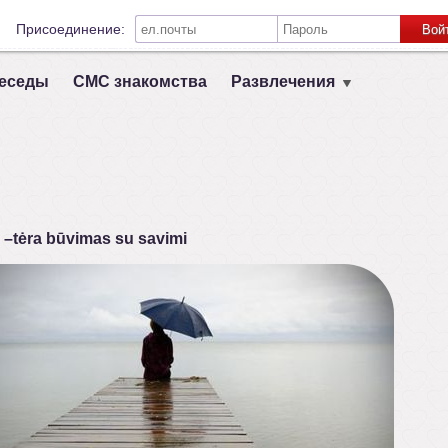
Присоединение:
Вой
Запомнить меня на этом компьютере
еседы
СМС знакомства
Развлечения
Связь с другими социальными сетями:
VK
Registruokis
 –tėra būvimas su savimi