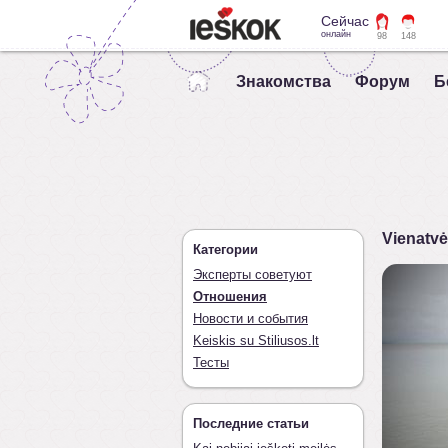
Сейчас
онлайн
98
148
Знакомства
Форум
Б
Vienatvė
Категории
Эксперты советуют
Отношения
Новости и события
Keiskis su Stiliusos.lt
Тесты
Последние статьи