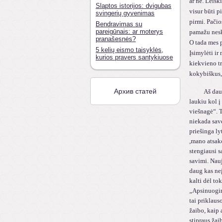
ar ne. Leisk
Slaptos istorijos: dvigubas
visur būti p
svingerių gyvenimas
pirmi. Pačio
Bendravimas su
pareigūnais: ar moterys
pamažu nesk
pranašesnės?
O tada mes p
5 kelių eismo taisyklės,
Įsimylėti ir 
kurios pravers santykiuose
kiekvieno tr
kokybiškus, 
Архив статей
Aš daugybę 
laukiu kol į
viešnagė“. T
niekada sav
priešinga ly
,mano atsak
stengiausi s
savimi. Nauj
daug kas neį
kalti dėl to
„Apsinuogink
tai priklauso
žaibo, kaip a
stipraus žai