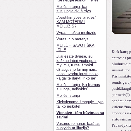
Kai nebijai ieškoti meilės
Meilės istorija, kai
susijungia dvi širdys
„Neištikimybės pinklės“
KAM MOTERIAI
MEILUŽIS?
Vyras – ieško meilužės
Vyras ir jo moterys
MEILĖ – SAVOTIŠKA
IDILĖ
Kiek kartų p
„Kai esate dviese, su
antrosios pu
kažkuo labai ypatingu ir
plūduriuojat
mylimu, turite išmokti
džiaugtis jo laimėjimais.
susirasti mo
Labai svarbu jausti saiką,
Prisiminkite
ką galite daryti ir ko ne“
semtis gerų
Meilės istorija „Ką likimas
pasidžiaugti
sujungė, neišskirs“
partneris(ė)
Meilės istorija
bendraudami,
Kiekviename žmoguje – yra
tai ko ieškote!
kitiems žmon
Vienatvė –tėra būvimas su
emocijos išk
savimi
atstovais, s
Vasaros romanai: karštas
Pabandykite 
nuotykis ar iliuzija?