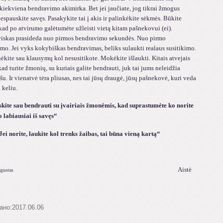
kiekviena bendravimo akimirka. Bet jei jaučiate, jog tikrai žmogus
espauskite savęs. Pasakykite tai į akis ir palinkėkite sėkmės. Būkite
 kad po atvirumo galėtumėte užleisti vietą kitam pašnekovui (ei).
viskas prasideda nuo pirmos bendravimo sekundės. Nuo pirmo
mo. Jei vyks kokybiškas bendravimas, beliks sulaukti realaus susitikimo.
ėkite sau klausymų kol nesusitikote. Mokėkite išlaukti. Kitais atvejais
kad turite žmonių, su kuriais galite bendrauti, juk tai jums neleidžia
išu. Ir vienatvė tėra pliusas, nes tai jūsų draugė, jūsų pašnekovė, kuri veda
 keliu.
 sau bendrauti su įvairiais žmonėmis, ka
d suprastumėte ko norite
o labiausiai iš savęs“
e, laukite kol trenks žaibas, tai būna vieną kartą“
Aistė
daguotas
ано:2017.06.06