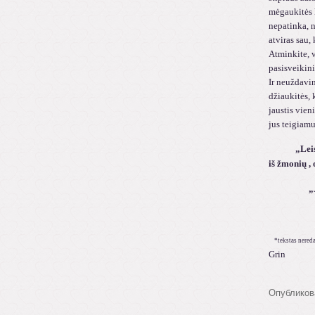
mėgaukitės 
nepatinka, n
atviras sau,
Atminkite, 
pasisveikini
Ir neuždavin
džiaukitės, 
jaustis vien
jus teigiamu
„Leiskite
iš žmonių , 
„Jei norit
*tekstas nere
Grin
Опубликов