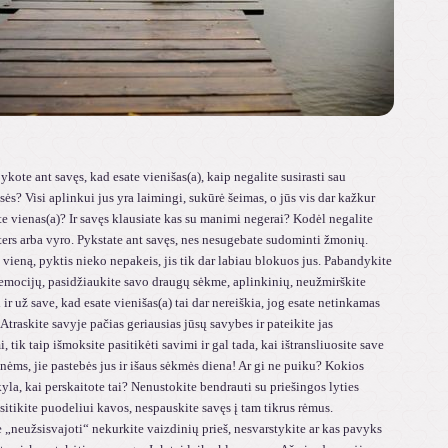
ykote ant savęs, kad esate vienišas(a), kaip negalite susirasti sau
sės? Visi aplinkui jus yra laimingi, sukūrė šeimas, o jūs vis dar kažkur
e vienas(a)? Ir savęs klausiate kas su manimi negerai? Kodėl negalite
ters arba vyro. Pykstate ant savęs, nes nesugebate sudominti žmonių.
 vieną, pyktis nieko nepakeis, jis tik dar labiau blokuos jus. Pabandykite
 emocijų, pasidžiaukite savo draugų sėkme, aplinkinių, neužmirškite
 ir už save, kad esate vienišas(a) tai dar nereiškia, jog esate netinkamas
. Atraskite savyje pačias geriausias jūsų savybes ir pateikite jas
 tik taip išmoksite pasitikėti savimi ir gal tada, kai ištransliuosite save
ėms, jie pastebės jus ir išaus sėkmės diena! Ar gi ne puiku? Kokios
yla, kai perskaitote tai? Nenustokite bendrauti su priešingos lyties
usitikite puodeliui kavos, nespauskite savęs į tam tikrus rėmus.
„neužsisvajoti“ nekurkite vaizdinių prieš, nesvarstykite ar kas pavyks