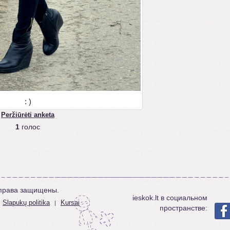
: )
Peržiūrėti anketa
1
голос
е права защищены.
ieskok.lt в социальном
Slapukų politika
Kursai
|
пространстве: