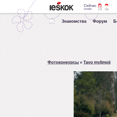
Сейчас
онлайн
178
184
Знакомства
Форум
Б
Фотоконкурсы
»
Tavo mylimoji