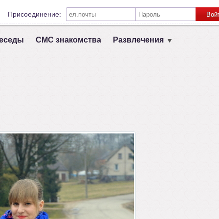
Присоединение:
Вой
Запомнить меня на этом компьютере
еседы
СМС знакомства
Развлечения
Связь с другими социальными сетями:
VK
Registruokis