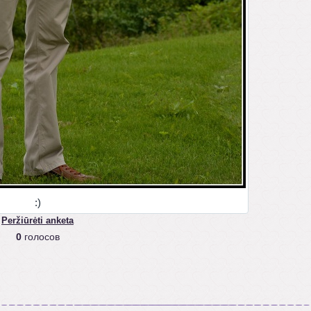
:)
Peržiūrėti anketa
0
голосов