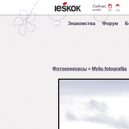
Сейчас
онлайн
96
144
Знакомства
Форум
Б
Фотоконкурсы
»
Myliu fotografiją