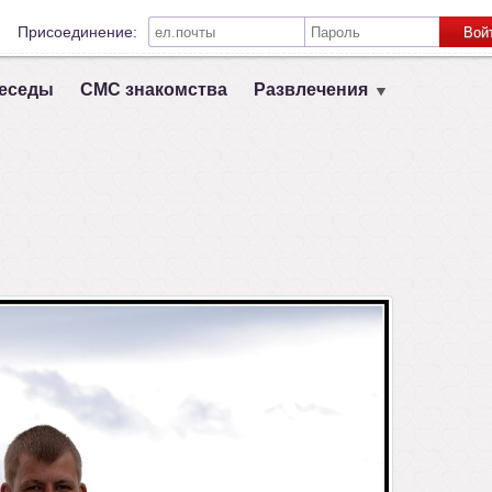
Присоединение:
Вой
Запомнить меня на этом компьютере
еседы
СМС знакомства
Развлечения
Связь с другими социальными сетями:
VK
Registruokis