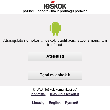
pažinčių, bendravimo ir pramogų portalas
Atsisiųskite nemokamą ieskok.lt aplikaciją savo išmaniajam
telefonui.
Atsisiųsti
Tęsti m.ieskok.lt
© UAB "Ieškok komunikacijos"
Kontaktai
·
Klasikinis ieskok.lt
Lietuvių
·
English
·
Русский