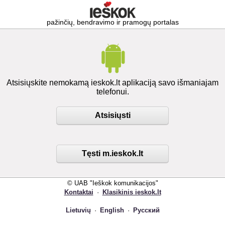
pažinčių, bendravimo ir pramogų portalas
Atsisiųskite nemokamą ieskok.lt aplikaciją savo išmaniajam
telefonui.
Atsisiųsti
Tęsti m.ieskok.lt
© UAB "Ieškok komunikacijos"
Kontaktai
·
Klasikinis ieskok.lt
Lietuvių
·
English
·
Русский