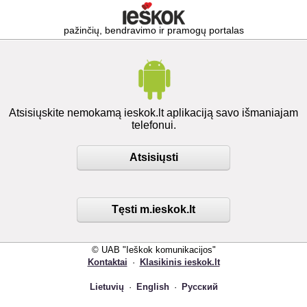
pažinčių, bendravimo ir pramogų portalas
Atsisiųskite nemokamą ieskok.lt aplikaciją savo išmaniajam
telefonui.
Atsisiųsti
Tęsti m.ieskok.lt
© UAB "Ieškok komunikacijos"
Kontaktai
·
Klasikinis ieskok.lt
Lietuvių
·
English
·
Русский