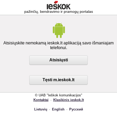
pažinčių, bendravimo ir pramogų portalas
Atsisiųskite nemokamą ieskok.lt aplikaciją savo išmaniajam
telefonui.
Atsisiųsti
Tęsti m.ieskok.lt
© UAB "Ieškok komunikacijos"
Kontaktai
·
Klasikinis ieskok.lt
Lietuvių
·
English
·
Русский