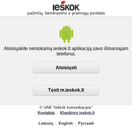
pažinčių, bendravimo ir pramogų portalas
Atsisiųskite nemokamą ieskok.lt aplikaciją savo išmaniajam
telefonui.
Atsisiųsti
Tęsti m.ieskok.lt
© UAB "Ieškok komunikacijos"
Kontaktai
·
Klasikinis ieskok.lt
Lietuvių
·
English
·
Русский