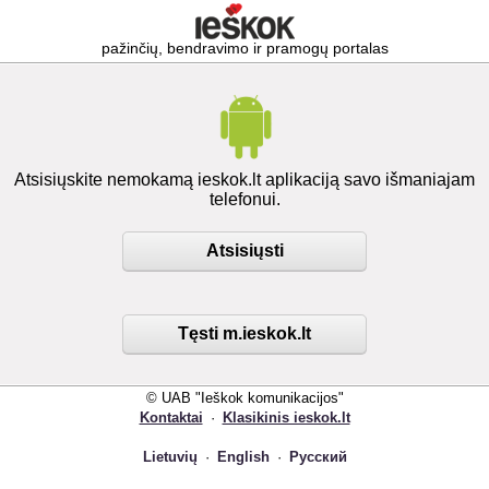
pažinčių, bendravimo ir pramogų portalas
Atsisiųskite nemokamą ieskok.lt aplikaciją savo išmaniajam
telefonui.
Atsisiųsti
Tęsti m.ieskok.lt
© UAB "Ieškok komunikacijos"
Kontaktai
·
Klasikinis ieskok.lt
Lietuvių
·
English
·
Русский