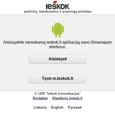
pažinčių, bendravimo ir pramogų portalas
Atsisiųskite nemokamą ieskok.lt aplikaciją savo išmaniajam
telefonui.
Atsisiųsti
Tęsti m.ieskok.lt
© UAB "Ieškok komunikacijos"
Kontaktai
·
Klasikinis ieskok.lt
Lietuvių
·
English
·
Русский