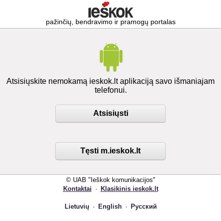
pažinčių, bendravimo ir pramogų portalas
Atsisiųskite nemokamą ieskok.lt aplikaciją savo išmaniajam
telefonui.
Atsisiųsti
Tęsti m.ieskok.lt
© UAB "Ieškok komunikacijos"
Kontaktai
·
Klasikinis ieskok.lt
Lietuvių
·
English
·
Русский