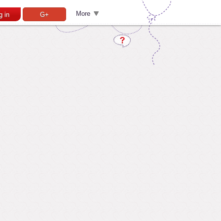
More
g in
G+
Pamiršai slaptažodį?