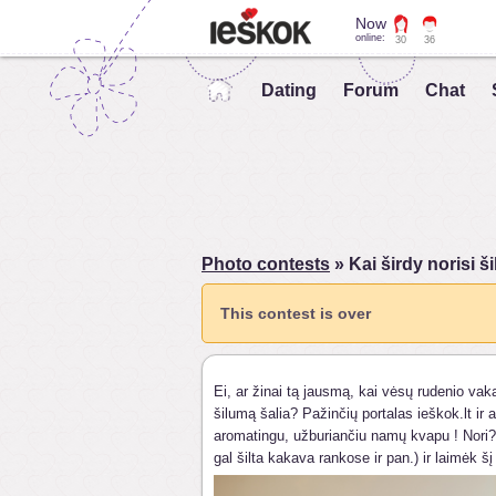
Now
online:
30
36
Dating
Forum
Chat
Photo contests
» Kai širdy norisi 
This contest is over
Ei, ar žinai tą jausmą, kai vėsų rudenio vakar
šilumą šalia? Pažinčių portalas ieškok.lt ir
aromatingu, užburiančiu namų kvapu ! Nori? 
gal šilta kakava rankose ir pan.) ir laimėk šį