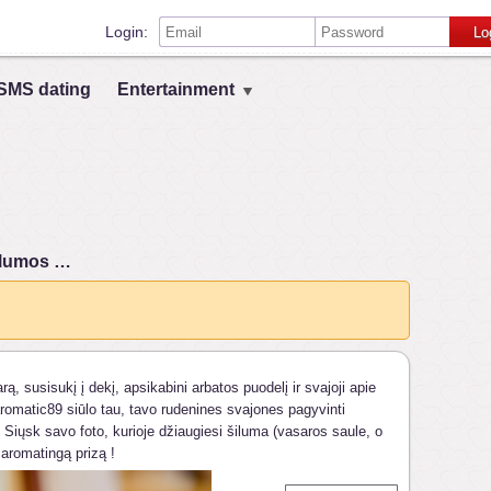
Login:
Lo
Remember me on this computer
SMS dating
Entertainment
Prisijungimas su kitais socialiniais tinklais:
VK
Register
šilumos …
ą, susisukį į dekį, apsikabini arbatos puodelį ir svajoji apie
 aromatic89 siūlo tau, tavo rudenines svajones pagyvinti
Siųsk savo foto, kurioje džiaugiesi šiluma (vasaros saule, o
 aromatingą prizą !