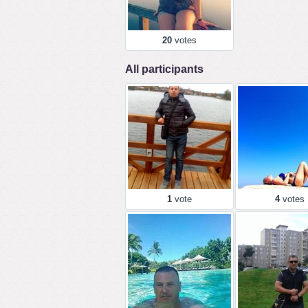
:)
20
votes
All participants
trakai
Mėlynas Maltos
1
vote
4
votes
:))