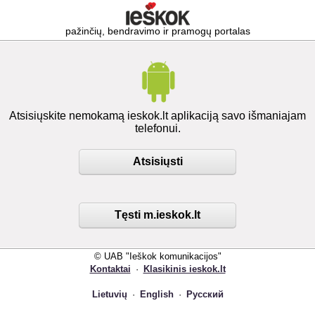
pažinčių, bendravimo ir pramogų portalas
Atsisiųskite nemokamą ieskok.lt aplikaciją savo išmaniajam
telefonui.
Atsisiųsti
Tęsti m.ieskok.lt
© UAB "Ieškok komunikacijos"
Kontaktai
·
Klasikinis ieskok.lt
Lietuvių
·
English
·
Русский