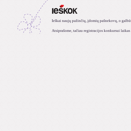
Ieškai naujų pažinčių, įdomių pašnekovų, o galbūt 
Atsiprašome, tačiau registracijos konkursui laikas 