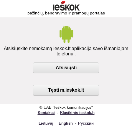
pažinčių, bendravimo ir pramogų portalas
Atsisiųskite nemokamą ieskok.lt aplikaciją savo išmaniajam
telefonui.
Atsisiųsti
Tęsti m.ieskok.lt
© UAB "Ieškok komunikacijos"
Kontaktai
·
Klasikinis ieskok.lt
Lietuvių
·
English
·
Русский