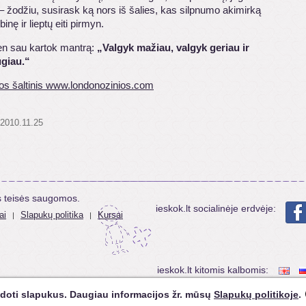
– žodžiu, susirask ką nors iš šalies, kas silpnumo akimirką
ubinę ir lieptų eiti pirmyn.
en sau kartok mantrą:
„Valgyk mažiau, valgyk geriau ir
giau.“
jos šaltinis www.londonozinios.com
 2010.11.25
s teisės saugomos.
ieskok.lt socialinėje erdvėje:
ai
Slapukų politika
Kursai
|
|
ieskok.lt kitomis kalbomis:
doti slapukus. Daugiau informacijos žr. mūsų
Slapukų politikoje
.