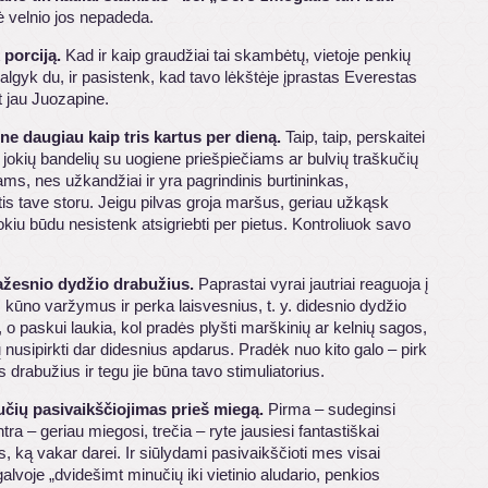
 velnio jos nepadeda.
 porciją.
Kad ir kaip graudžiai tai skambėtų, vietoje penkių
algyk du, ir pasistenk, kad tavo lėkštėje įprastas Everestas
t jau Juozapine.
 ne daugiau kaip tris kartus per dieną.
Taip, taip, perskaitei
– jokių bandelių su uogiene priešpiečiams ar bulvių traškučių
ams, nes užkandžiai ir yra pagrindinis burtininkas,
is tave storu. Jeigu pilvas groja maršus, geriau užkąsk
 jokiu būdu nesistenk atsigriebti per pietus. Kontroliuok savo
ažesnio dydžio drabužius.
Paprastai vyrai jautriai reaguoja į
 kūno varžymus ir perka laisvesnius, t. y. didesnio dydžio
 o paskui laukia, kol pradės plyšti marškinių ar kelnių sagos,
 nusipirkti dar didesnius apdarus. Pradėk nuo kito galo – pirk
drabužius ir tegu jie būna tavo stimuliatorius.
učių pasivaikščiojimas prieš miegą.
Pirma – sudeginsi
antra – geriau miegosi, trečia – ryte jausiesi fantastiškai
 ką vakar darei. Ir siūlydami pasivaikščioti mes visai
alvoje „dvidešimt minučių iki vietinio aludario, penkios