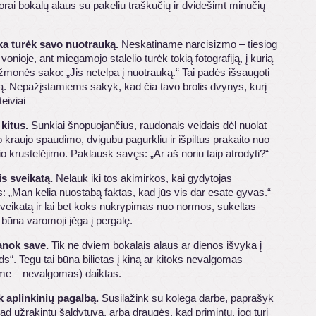
rai bokalų alaus su pakeliu traškučių ir dvidešimt minučių –
ka turėk savo nuotrauką.
Neskatiname narcisizmo – tiesiog
 vonioje, ant miegamojo stalelio turėk tokią fotografiją, į kurią
monės sako: „Jis netelpa į nuotrauką.“ Tai padės išsaugoti
ą. Nepažįstamiems sakyk, kad čia tavo brolis dvynys, kurį
eiviai
 kitus.
Sunkiai šnopuojančius, raudonais veidais dėl nuolat
 kraujo spaudimo, dvigubu pagurkliu ir išpiltus prakaito nuo
 krustelėjimo. Paklausk savęs: „Ar aš noriu taip atrodyti?“
is sveikatą.
Nelauk iki tos akimirkos, kai gydytojas
s: „Man kelia nuostabą faktas, kad jūs vis dar esate gyvas.“
sveikatą ir lai bet koks nukrypimas nuo normos, sukeltas
 būna varomoji jėga į pergalę.
anok save.
Tik ne dviem bokalais alaus ar dienos išvyka į
“. Tegu tai būna bilietas į kiną ar kitoks nevalgomas
me – nevalgomas) daiktas.
lk aplinkinių pagalbą.
Susilažink su kolega darbe, paprašyk
 užrakintų šaldytuvą, arba draugės, kad primintų, jog turi