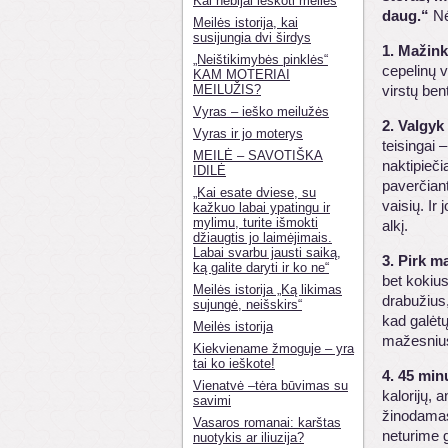
Kai nebijai ieškoti meilės
daug.“
Nė
Meilės istorija, kai
susijungia dvi širdys
1. Mažink
„Neištikimybės pinklės“
cepelinų v
KAM MOTERIAI
MEILUŽIS?
virstų ben
Vyras – ieško meilužės
2. Valgyk
Vyras ir jo moterys
teisingai 
MEILĖ – SAVOTIŠKA
naktipieči
IDILĖ
paverčiant
„Kai esate dviese, su
vaisių. Ir
kažkuo labai ypatingu ir
mylimu, turite išmokti
alkį.
džiaugtis jo laimėjimais.
Labai svarbu jausti saiką,
3. Pirk m
ką galite daryti ir ko ne“
bet kokius
Meilės istorija „Ką likimas
drabužius,
sujungė, neišskirs“
kad galėtų
Meilės istorija
mažesnius 
Kiekviename žmoguje – yra
tai ko ieškote!
4. 45 min
Vienatvė –tėra būvimas su
kalorijų, 
savimi
žinodamas,
Vasaros romanai: karštas
neturime g
nuotykis ar iliuzija?