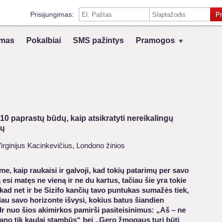
Prisijungimas:
Pr
Prisiminti mane šiame kompiuteryje
mas
Pokalbiai
SMS pažintys
Pramogos
Prisijungimas su kitais socialiniais tinklais:
VK
Registruokis
10 paprastų būdų, kaip atsikratyti nereikalingų
mų
irginijus Kacinkevičius, Londono žinios
e, kaip raukaisi ir galvoji, kad tokių patarimų per savo
esi matęs ne vieną ir ne du kartus, tačiau šie yra tokie
 kad net ir be Sizifo kančių tavo puntukas sumažės tiek,
iau savo horizonte išvysi, kokius batus šiandien
 Ir nuo šios akimirkos pamirši pasiteisinimus: „Aš – ne
ano tik kaulai stambūs“ bei „Gero žmogaus turi būti