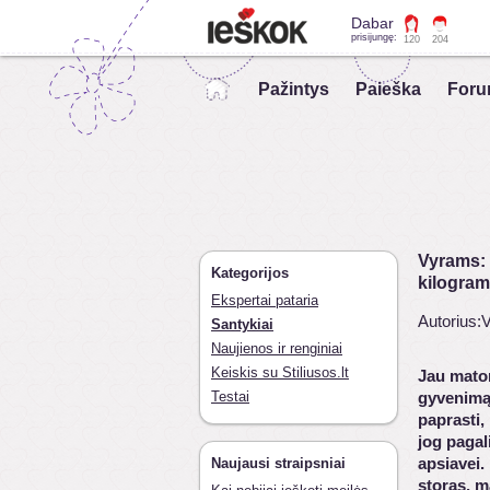
Dabar
prisijungę:
120
204
Pažintys
Paieška
Foru
Vyrams: 
Kategorijos
kilogra
Ekspertai pataria
Autorius:V
Santykiai
Naujienos ir renginiai
Keiskis su Stiliusos.lt
Jau matom
Testai
gyvenimą 
paprasti,
jog pagal
apsiavei.
Naujausi straipsniai
storas, m