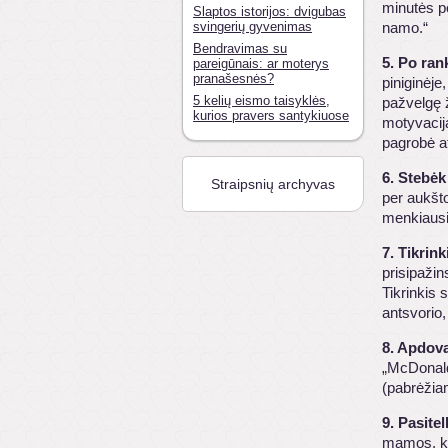
minutės po
Slaptos istorijos: dvigubas
svingerių gyvenimas
namo.“
Bendravimas su
5. Po ran
pareigūnais: ar moterys
pranašesnės?
piniginėje,
5 kelių eismo taisyklės,
pažvelgę ž
kurios pravers santykiuose
motyvacij
pagrobė at
6. Stebėk
Straipsnių archyvas
per aukšto
menkiausio
7. Tikrink
prisipažin
Tikrinkis 
antsvorio,
8. Apdov
„McDonalds
(pabrėžia
9. Pasite
mamos, kad