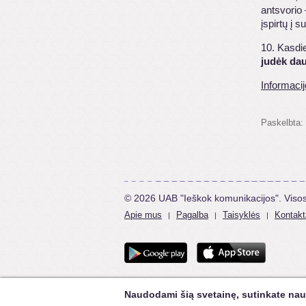
antsvorio 
įspirtų į s
10. Kasdi
judėk dau
Informaci
Paskelbta:
© 2026 UAB "Ieškok komunikacijos". Viso
Apie mus
Pagalba
Taisyklės
Kontakt
|
|
|
Naudodami šią svetainę, sutinkate nau