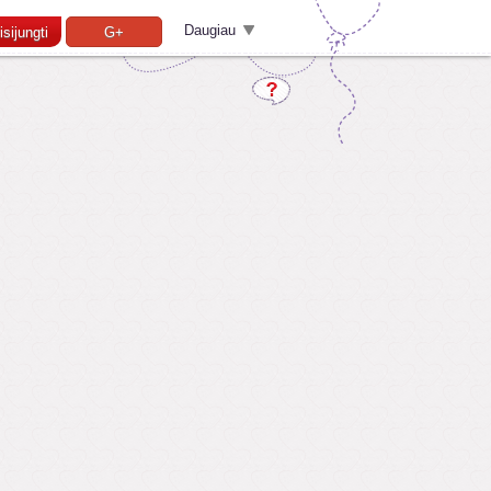
Daugiau
isijungti
G+
Pamiršai slaptažodį?