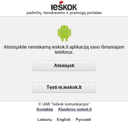
pažinčių, bendravimo ir pramogų portalas
Atsisiųskite nemokamą ieskok.lt aplikaciją savo išmaniajam
telefonui.
Atsisiųsti
Tęsti m.ieskok.lt
© UAB "Ieškok komunikacijos"
Kontaktai
·
Klasikinis ieskok.lt
Lietuvių
·
English
·
Русский