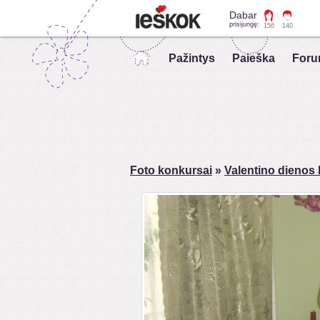
Dabar
prisijungę:
156
140
Pažintys
Paieška
Foru
Foto konkursai
»
Valentino dienos