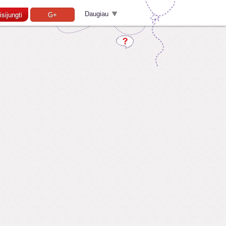
Daugiau
isijungti
G+
Pamiršai slaptažodį?