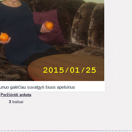
riuo galėčiau suvalgyti šiuos apelsinus
Peržiūrėti anketa
3
balsai