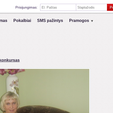
Prisijungimas:
Pr
Prisiminti mane šiame kompiuteryje
mas
Pokalbiai
SMS pažintys
Pramogos
Prisijungimas su kitais socialiniais tinklais:
VK
Registruokis
 konkursas