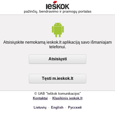
pažinčių, bendravimo ir pramogų portalas
Atsisiųskite nemokamą ieskok.lt aplikaciją savo išmaniajam
telefonui.
Atsisiųsti
Tęsti m.ieskok.lt
© UAB "Ieškok komunikacijos"
Kontaktai
·
Klasikinis ieskok.lt
Lietuvių
·
English
·
Русский