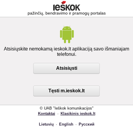
pažinčių, bendravimo ir pramogų portalas
Atsisiųskite nemokamą ieskok.lt aplikaciją savo išmaniajam
telefonui.
Atsisiųsti
Tęsti m.ieskok.lt
© UAB "Ieškok komunikacijos"
Kontaktai
·
Klasikinis ieskok.lt
Lietuvių
·
English
·
Русский