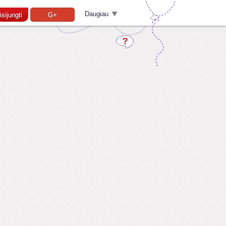
Daugiau
isijungti
G+
Pamiršai slaptažodį?