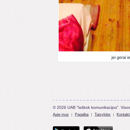
jei gerai i
© 2026 UAB "Ieškok komunikacijos". Viso
Apie mus
Pagalba
Taisyklės
Kontakt
|
|
|