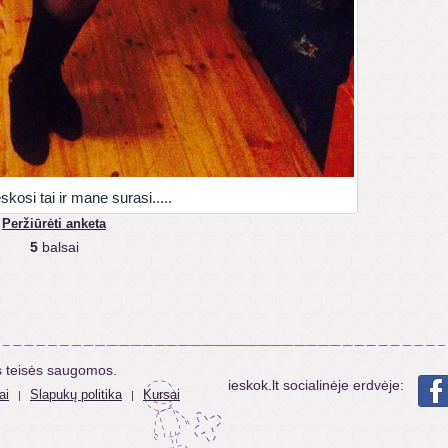
eskosi tai ir mane surasi.....
Peržiūrėti anketa
5
balsai
s teisės saugomos.
ieskok.lt socialinėje erdvėje:
ai
Slapukų politika
Kursai
|
|