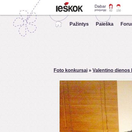
Dabar
prisijungę:
82
150
Pažintys
Paieška
Foru
Foto konkursai
»
Valentino dienos