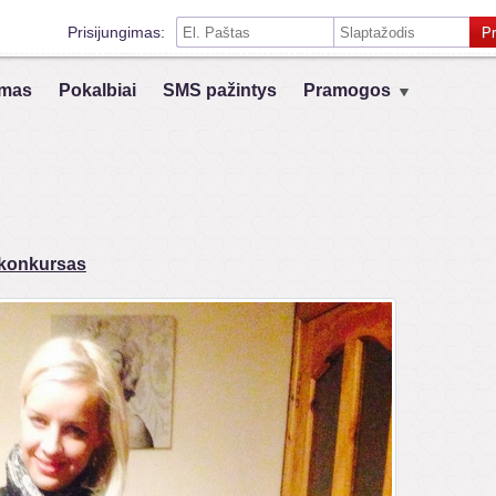
Prisijungimas:
Pr
Prisiminti mane šiame kompiuteryje
mas
Pokalbiai
SMS pažintys
Pramogos
Prisijungimas su kitais socialiniais tinklais:
VK
Registruokis
 konkursas