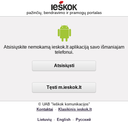
pažinčių, bendravimo ir pramogų portalas
Atsisiųskite nemokamą ieskok.lt aplikaciją savo išmaniajam
telefonui.
Atsisiųsti
Tęsti m.ieskok.lt
© UAB "Ieškok komunikacijos"
Kontaktai
·
Klasikinis ieskok.lt
Lietuvių
·
English
·
Русский