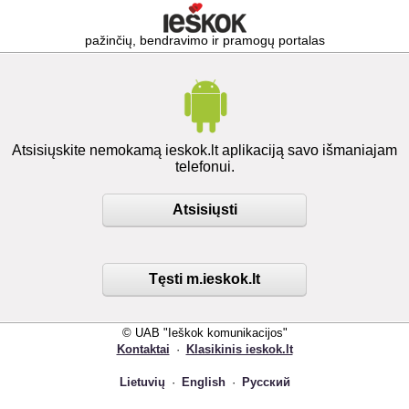
pažinčių, bendravimo ir pramogų portalas
Atsisiųskite nemokamą ieskok.lt aplikaciją savo išmaniajam
telefonui.
Atsisiųsti
Tęsti m.ieskok.lt
© UAB "Ieškok komunikacijos"
Kontaktai
·
Klasikinis ieskok.lt
Lietuvių
·
English
·
Русский