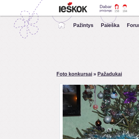
Dabar
prisijungę:
158
184
Pažintys
Paieška
Foru
Foto konkursai
»
Pažadukai