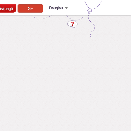
Daugiau
isijungti
G+
Pamiršai slaptažodį?