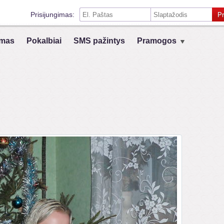
Prisijungimas:
Pr
Prisiminti mane šiame kompiuteryje
mas
Pokalbiai
SMS pažintys
Pramogos
Prisijungimas su kitais socialiniais tinklais:
VK
Registruokis