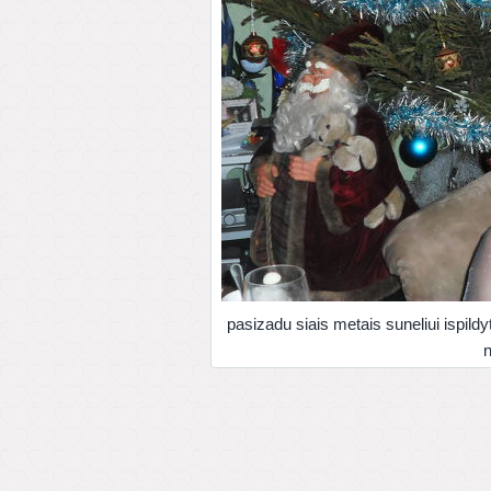
pasizadu siais metais suneliui ispildyt
n