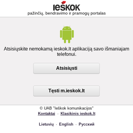
pažinčių, bendravimo ir pramogų portalas
Atsisiųskite nemokamą ieskok.lt aplikaciją savo išmaniajam
telefonui.
Atsisiųsti
Tęsti m.ieskok.lt
© UAB "Ieškok komunikacijos"
Kontaktai
·
Klasikinis ieskok.lt
Lietuvių
·
English
·
Русский