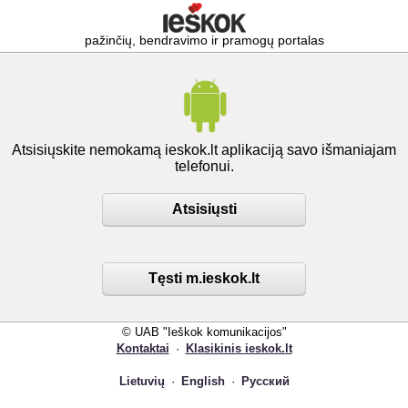
pažinčių, bendravimo ir pramogų portalas
Atsisiųskite nemokamą ieskok.lt aplikaciją savo išmaniajam
telefonui.
Atsisiųsti
Tęsti m.ieskok.lt
© UAB "Ieškok komunikacijos"
Kontaktai
·
Klasikinis ieskok.lt
Lietuvių
·
English
·
Русский