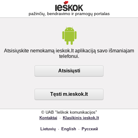
pažinčių, bendravimo ir pramogų portalas
Atsisiųskite nemokamą ieskok.lt aplikaciją savo išmaniajam
telefonui.
Atsisiųsti
Tęsti m.ieskok.lt
© UAB "Ieškok komunikacijos"
Kontaktai
·
Klasikinis ieskok.lt
Lietuvių
·
English
·
Русский