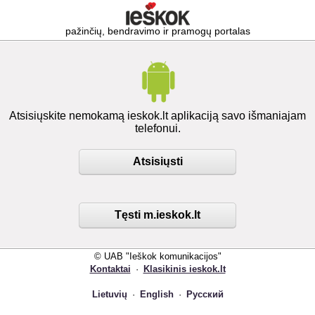
pažinčių, bendravimo ir pramogų portalas
Atsisiųskite nemokamą ieskok.lt aplikaciją savo išmaniajam
telefonui.
Atsisiųsti
Tęsti m.ieskok.lt
© UAB "Ieškok komunikacijos"
Kontaktai
·
Klasikinis ieskok.lt
Lietuvių
·
English
·
Русский