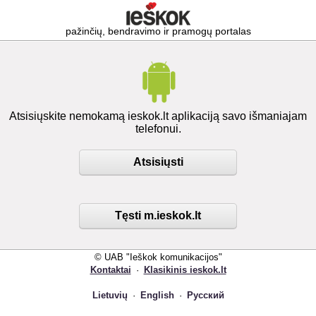
pažinčių, bendravimo ir pramogų portalas
Atsisiųskite nemokamą ieskok.lt aplikaciją savo išmaniajam
telefonui.
Atsisiųsti
Tęsti m.ieskok.lt
© UAB "Ieškok komunikacijos"
Kontaktai
·
Klasikinis ieskok.lt
Lietuvių
·
English
·
Русский