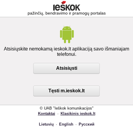
pažinčių, bendravimo ir pramogų portalas
Atsisiųskite nemokamą ieskok.lt aplikaciją savo išmaniajam
telefonui.
Atsisiųsti
Tęsti m.ieskok.lt
© UAB "Ieškok komunikacijos"
Kontaktai
·
Klasikinis ieskok.lt
Lietuvių
·
English
·
Русский