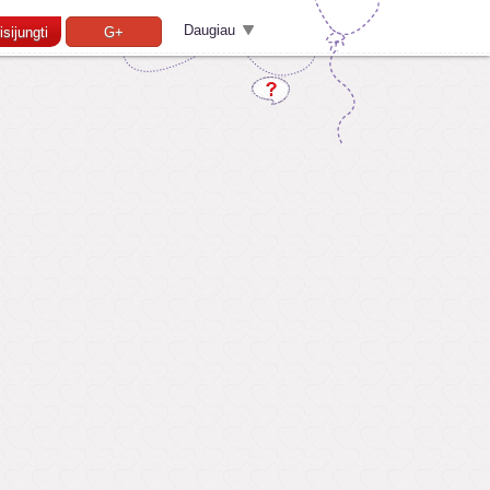
Daugiau
isijungti
G+
Pamiršai slaptažodį?