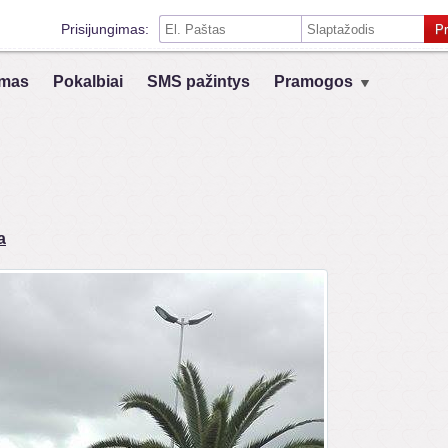
Prisijungimas:
Pr
Prisiminti mane šiame kompiuteryje
mas
Pokalbiai
SMS pažintys
Pramogos
Prisijungimas su kitais socialiniais tinklais:
VK
Registruokis
a