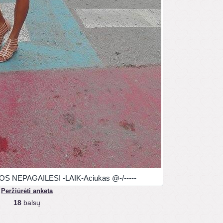
 NEPAGAILESI -LAIK-Aciukas @-/-----
Peržiūrėti anketa
18
balsų