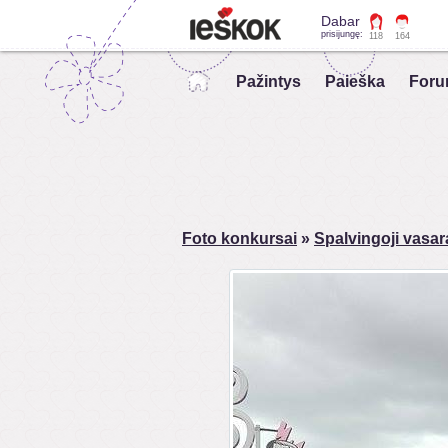
Dabar
prisijungę:
118
164
Pažintys
Paieška
Foru
Foto konkursai
»
Spalvingoji vasar