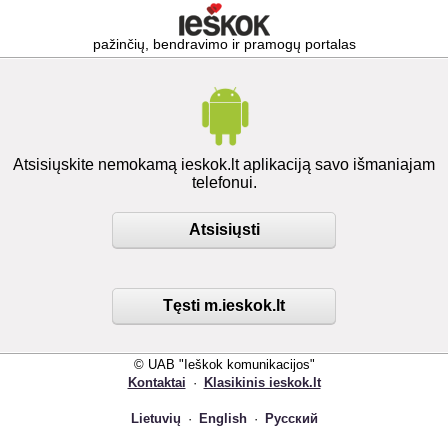
pažinčių, bendravimo ir pramogų portalas
Atsisiųskite nemokamą ieskok.lt aplikaciją savo išmaniajam
telefonui.
Atsisiųsti
Tęsti m.ieskok.lt
© UAB "Ieškok komunikacijos"
Kontaktai
·
Klasikinis ieskok.lt
Lietuvių
·
English
·
Русский