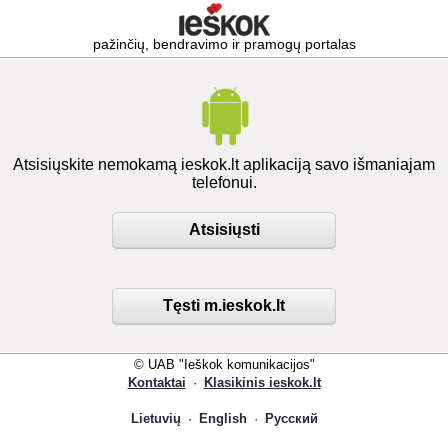
pažinčių, bendravimo ir pramogų portalas
Atsisiųskite nemokamą ieskok.lt aplikaciją savo išmaniajam
telefonui.
Atsisiųsti
Tęsti m.ieskok.lt
© UAB "Ieškok komunikacijos"
Kontaktai
·
Klasikinis ieskok.lt
Lietuvių
·
English
·
Русский