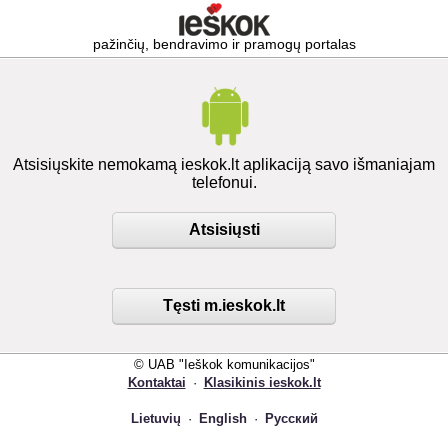
pažinčių, bendravimo ir pramogų portalas
Atsisiųskite nemokamą ieskok.lt aplikaciją savo išmaniajam
telefonui.
Atsisiųsti
Tęsti m.ieskok.lt
© UAB "Ieškok komunikacijos"
Kontaktai
·
Klasikinis ieskok.lt
Lietuvių
·
English
·
Русский