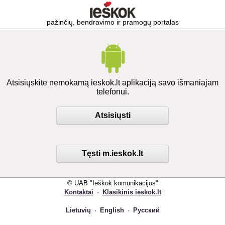
pažinčių, bendravimo ir pramogų portalas
Atsisiųskite nemokamą ieskok.lt aplikaciją savo išmaniajam
telefonui.
Atsisiųsti
Tęsti m.ieskok.lt
© UAB "Ieškok komunikacijos"
Kontaktai
·
Klasikinis ieskok.lt
Lietuvių
·
English
·
Русский