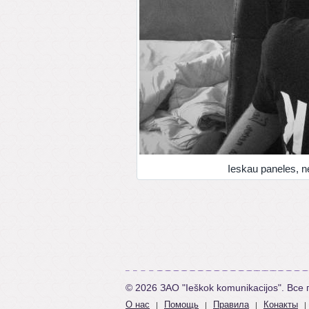
Ieskau paneles, n
© 2026 ЗАО "Ieškok komunikacijos". Вс
О нас
Помощь
Правила
Конакты
|
|
|
|