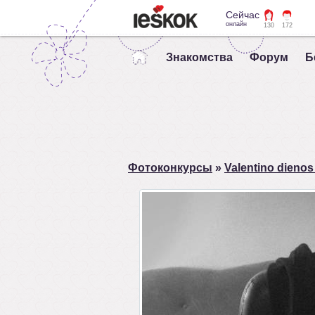
Сейчас
онлайн
130
172
Знакомства
Форум
Б
Фотоконкурсы
»
Valentino dieno