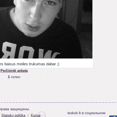
es baisus meiles trukumas dabar ;)
Peržiūrėti anketa
1
голос
е права защищены.
ieskok.lt в социальном
Slapukų politika
Kursai
|