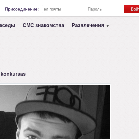
Присоединение:
Вой
Запомнить меня на этом компьютере
еседы
СМС знакомства
Развлечения
Связь с другими социальными сетями:
VK
Registruokis
s konkursas