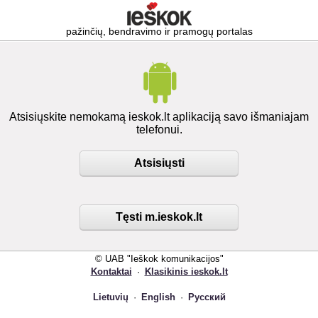
pažinčių, bendravimo ir pramogų portalas
Atsisiųskite nemokamą ieskok.lt aplikaciją savo išmaniajam
telefonui.
Atsisiųsti
Tęsti m.ieskok.lt
© UAB "Ieškok komunikacijos"
Kontaktai
·
Klasikinis ieskok.lt
Lietuvių
·
English
·
Русский