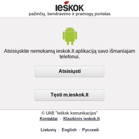
pažinčių, bendravimo ir pramogų portalas
Atsisiųskite nemokamą ieskok.lt aplikaciją savo išmaniajam
telefonui.
Atsisiųsti
Tęsti m.ieskok.lt
© UAB "Ieškok komunikacijos"
Kontaktai
·
Klasikinis ieskok.lt
Lietuvių
·
English
·
Русский