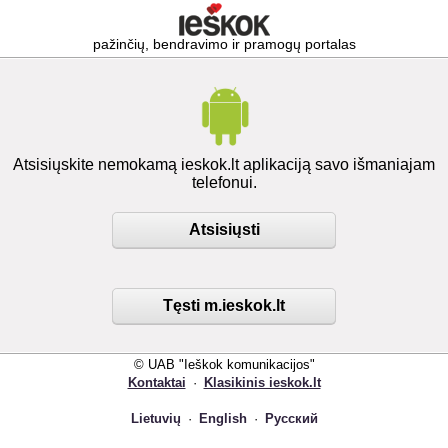
pažinčių, bendravimo ir pramogų portalas
Atsisiųskite nemokamą ieskok.lt aplikaciją savo išmaniajam
telefonui.
Atsisiųsti
Tęsti m.ieskok.lt
© UAB "Ieškok komunikacijos"
Kontaktai
·
Klasikinis ieskok.lt
Lietuvių
·
English
·
Русский