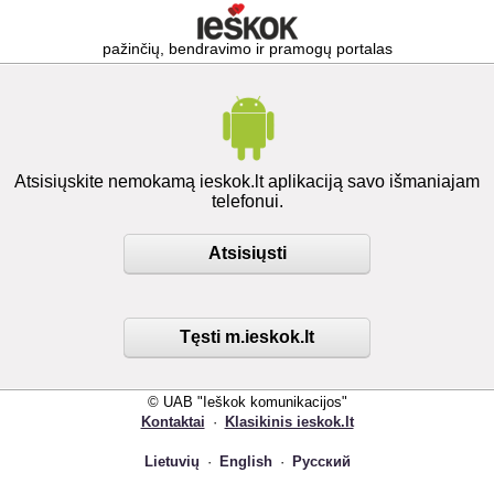
pažinčių, bendravimo ir pramogų portalas
Atsisiųskite nemokamą ieskok.lt aplikaciją savo išmaniajam
telefonui.
Atsisiųsti
Tęsti m.ieskok.lt
© UAB "Ieškok komunikacijos"
Kontaktai
·
Klasikinis ieskok.lt
Lietuvių
·
English
·
Русский