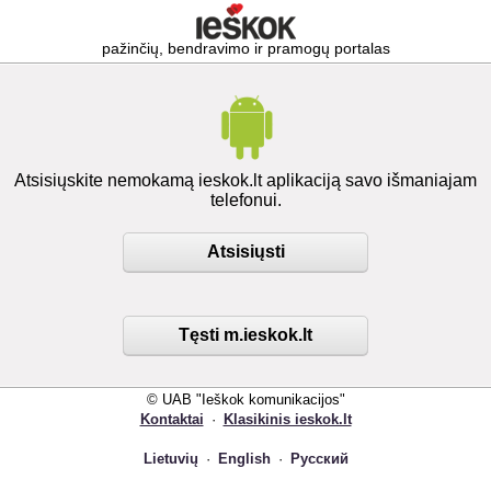
pažinčių, bendravimo ir pramogų portalas
Atsisiųskite nemokamą ieskok.lt aplikaciją savo išmaniajam
telefonui.
Atsisiųsti
Tęsti m.ieskok.lt
© UAB "Ieškok komunikacijos"
Kontaktai
·
Klasikinis ieskok.lt
Lietuvių
·
English
·
Русский